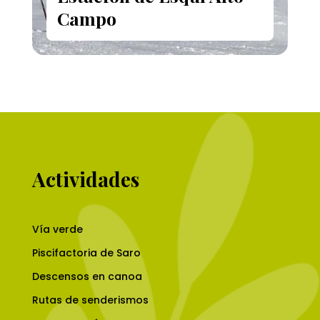
Campo
Actividades
Vía verde
Piscifactoria de Saro
Descensos en canoa
Rutas de senderismos